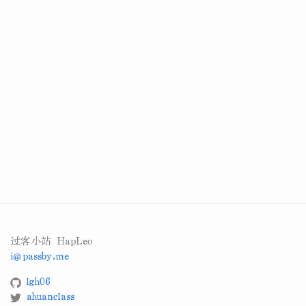
过客小站 HapLeo
i@passby.me
lgh06
ahuanclass